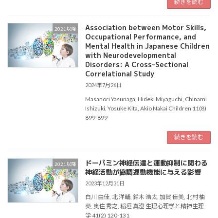
続きを読む
Association between Motor Skills,
2021以降
Occupational Performance, and
Mental Health in Japanese Children
with Neurodevelopmental
Disorders: A Cross-Sectional
Correlational Study
2024年7月26日
Masanori Yasunaga, Hideki Miyaguchi, Chinami
Ishizuki, Yosuke Kita, Akio Nakai Children 11(8)
899-899
続きを読む
ドーパミン神経伝達と運動抑制に関わる
2021以降
神経活動が協調運動機能に与える影響
2023年12月31日
白川 由佳, 北 洋輔, 鈴木 浩太, 加賀 佳美, 北村 柚
葵, 奥住 秀之, 稲垣 真澄 生理心理学と精神生理
学 41(2) 120-131