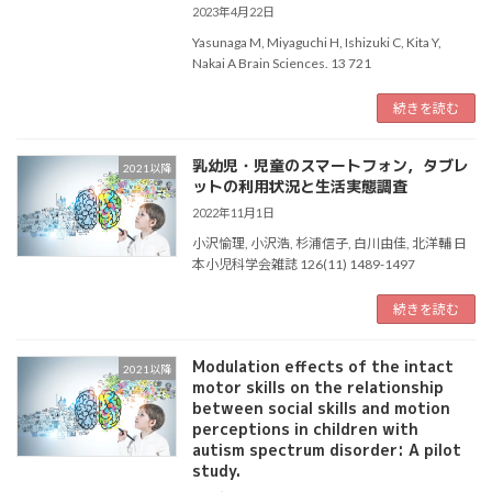
2023年4月22日
Yasunaga M, Miyaguchi H, Ishizuki C, Kita Y,
Nakai A Brain Sciences. 13 721
続きを読む
乳幼児・児童のスマートフォン，タブレ
2021以降
ットの利用状況と生活実態調査
2022年11月1日
小沢愉理, 小沢浩, 杉浦信子, 白川由佳, 北洋輔 日
本小児科学会雑誌 126(11) 1489-1497
続きを読む
Modulation effects of the intact
2021以降
motor skills on the relationship
between social skills and motion
perceptions in children with
autism spectrum disorder: A pilot
study.