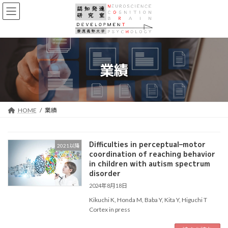
コ
ナ
ン
ビ
テ
ゲ
ン
ー
ツ
シ
へ
ョ
業績
ス
ン
キ
に
ッ
移
プ
動
HOME
業績
Difficulties in perceptual–motor
2021以降
coordination of reaching behavior
in children with autism spectrum
disorder
2024年8月18日
Kikuchi K, Honda M, Baba Y, Kita Y, Higuchi T
Cortex in press