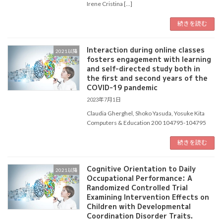
Irene Cristina […]
続きを読む
Interaction during online classes
2021以降
fosters engagement with learning
and self-directed study both in
the first and second years of the
COVID-19 pandemic
2023年7月1日
Claudia Gherghel, Shoko Yasuda, Yosuke Kita
Computers & Education 200 104795-104795
続きを読む
Cognitive Orientation to Daily
2021以降
Occupational Performance: A
Randomized Controlled Trial
Examining Intervention Effects on
Children with Developmental
Coordination Disorder Traits.