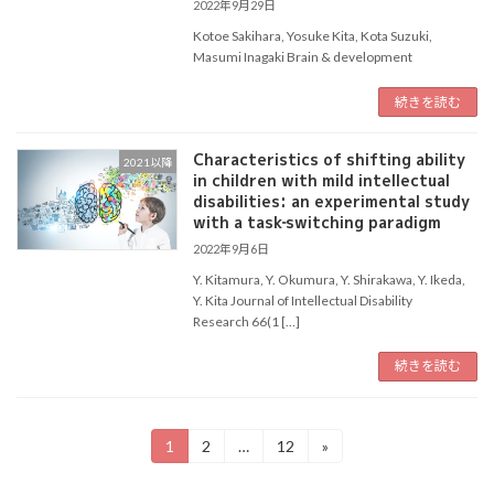
2022年9月29日
Kotoe Sakihara, Yosuke Kita, Kota Suzuki,
Masumi Inagaki Brain & development
続きを読む
Characteristics of shifting ability
2021以降
in children with mild intellectual
disabilities: an experimental study
with a task‐switching paradigm
2022年9月6日
Y. Kitamura, Y. Okumura, Y. Shirakawa, Y. Ikeda,
Y. Kita Journal of Intellectual Disability
Research 66(1 […]
続きを読む
投
1
2
…
12
»
固
固
固
定
定
定
稿
ペ
ペ
ペ