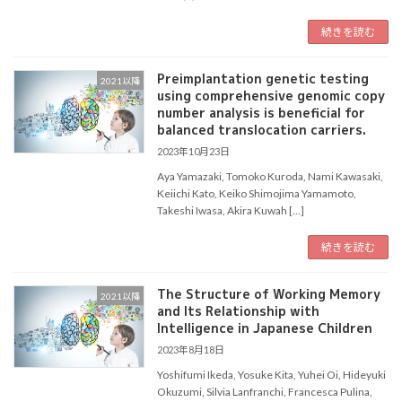
続きを読む
Preimplantation genetic testing
2021以降
using comprehensive genomic copy
number analysis is beneficial for
balanced translocation carriers.
2023年10月23日
Aya Yamazaki, Tomoko Kuroda, Nami Kawasaki,
Keiichi Kato, Keiko Shimojima Yamamoto,
Takeshi Iwasa, Akira Kuwah […]
続きを読む
The Structure of Working Memory
2021以降
and Its Relationship with
Intelligence in Japanese Children
2023年8月18日
Yoshifumi Ikeda, Yosuke Kita, Yuhei Oi, Hideyuki
Okuzumi, Silvia Lanfranchi, Francesca Pulina,