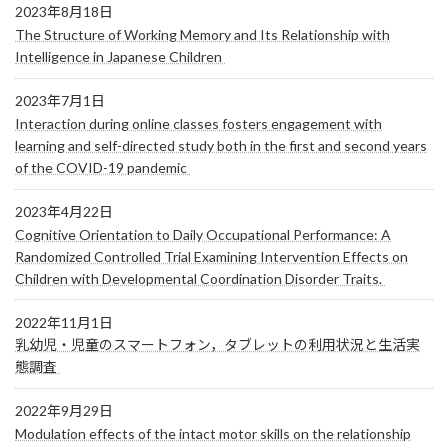
2023年8月18日
The Structure of Working Memory and Its Relationship with
Intelligence in Japanese Children
2023年7月1日
Interaction during online classes fosters engagement with
learning and self-directed study both in the first and second years
of the COVID-19 pandemic
2023年4月22日
Cognitive Orientation to Daily Occupational Performance: A
Randomized Controlled Trial Examining Intervention Effects on
Children with Developmental Coordination Disorder Traits.
2022年11月1日
乳幼児・児童のスマートフォン，タブレットの利用状況と生活実
態調査
2022年9月29日
Modulation effects of the intact motor skills on the relationship