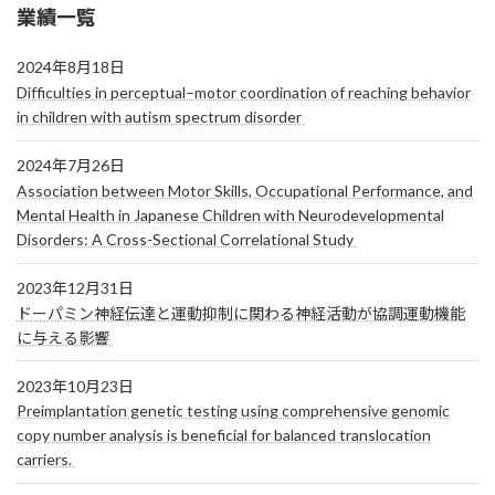
業績一覧
の
ー
ー
ー
ジ
ジ
ジ
ペ
2024年8月18日
Difficulties in perceptual–motor coordination of reaching behavior
ー
in children with autism spectrum disorder
ジ
2024年7月26日
送
Association between Motor Skills, Occupational Performance, and
り
Mental Health in Japanese Children with Neurodevelopmental
Disorders: A Cross-Sectional Correlational Study
2023年12月31日
ドーパミン神経伝達と運動抑制に関わる神経活動が協調運動機能
に与える影響
2023年10月23日
Preimplantation genetic testing using comprehensive genomic
copy number analysis is beneficial for balanced translocation
carriers.