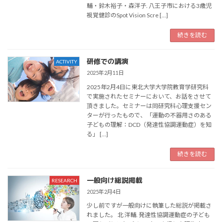
輔・鈴木裕子・森洋子. 八王子市における3歳児
視覚健診のSpot Vision Scre […]
続きを読む
研修での講演
ACTIVITY
2025年2月11日
2025年2月4日に東北大学大学院教育学研究科
で実施されたセミナーにおいて、お話をさせて
頂きました。セミナーは同研究科心理支援セン
ターが行ったもので、「運動の不器用さのある
子どもの理解：DCD（発達性協調運動症）を知
る」 […]
続きを読む
一般向け総説掲載
RESEARCH
2025年2月4日
少し前ですが一般向けに執筆した総説が掲載さ
れました。 北 洋輔. 発達性協調運動症の子ども