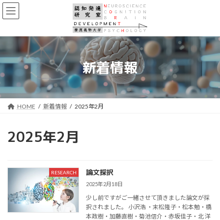
コ
ナ
ン
ビ
テ
ゲ
ン
ー
ツ
シ
へ
ョ
新着情報
ス
ン
キ
に
ッ
移
プ
動
HOME
新着情報
2025年2月
2025年2月
論文採択
RESEARCH
2025年2月18日
少し前ですがご一緒させて頂きました論文が採
択されました。 小沢浩 ・末松隆子・松本勉・橋
本政樹・加藤直樹・菊池信介・赤坂佳子・北 洋