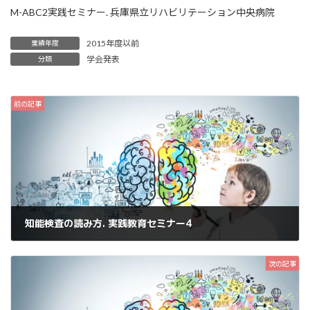
時
M-ABC2実践セミナー. 兵庫県立リハビリテーション中央病院
:
2015年度以前
業績年度
学会発表
分類
前の記事
知能検査の読み方. 実践教育セミナー4
2015年7月20日
次の記事