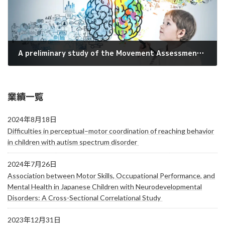
A preliminary study of the Movement Assessment Battery for Children-Second Edition on Japanese children: Age band 1
2015年7月21日
業績一覧
2024年8月18日
Difficulties in perceptual–motor coordination of reaching behavior
in children with autism spectrum disorder
2024年7月26日
Association between Motor Skills, Occupational Performance, and
Mental Health in Japanese Children with Neurodevelopmental
Disorders: A Cross-Sectional Correlational Study
2023年12月31日