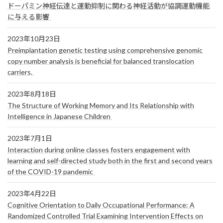
ドーパミン神経伝達と運動抑制に関わる神経活動が協調運動機能
に与える影響
2023年10月23日
Preimplantation genetic testing using comprehensive genomic
copy number analysis is beneficial for balanced translocation
carriers.
2023年8月18日
The Structure of Working Memory and Its Relationship with
Intelligence in Japanese Children
2023年7月1日
Interaction during online classes fosters engagement with
learning and self-directed study both in the first and second years
of the COVID-19 pandemic
2023年4月22日
Cognitive Orientation to Daily Occupational Performance: A
Randomized Controlled Trial Examining Intervention Effects on