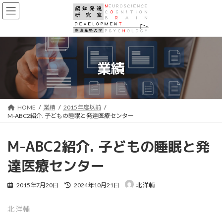
コ
ナ
ン
ビ
テ
ゲ
ン
ー
ツ
シ
へ
ョ
業績
ス
ン
キ
に
ッ
移
プ
動
HOME
業績
2015年度以前
M-ABC2紹介. 子どもの睡眠と発達医療センター
M-ABC2紹介. 子どもの睡眠と発
達医療センター
最
2015年7月20日
2024年10月21日
北 洋輔
終
更
北 洋輔
新
日