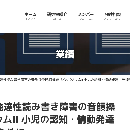
ホーム
研究室紹介
メンバー
発達相談
HOME
About
Members
Consultation
業績
発達性読み書き障害の音韻操作時脳機能. シンポジウムII 小児の認知・情動発達－発
 発達性読み書き障害の音韻操
ウムII 小児の認知・情動発達