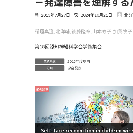
－発達障害を理解する
最
2013年7月27日
2024年10月21日
北 
終
更
稲垣真澄, 北洋輔, 後藤隆章, 山本寿子, 加我牧子
新
日
時
第18回認知神経科学会学術集会
:
2015年度以前
業績年度
学会発表
分類
前の記事
Self-face recognition in children with autism spectrum disorders: A near-infrared spectroscop