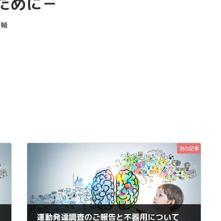
ために－
洋輔
次の記事
y study
運動発達調査のご報告と不器用について