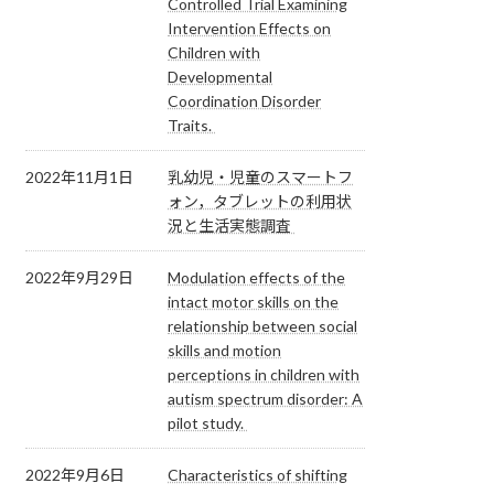
Controlled Trial Examining
Intervention Effects on
Children with
Developmental
Coordination Disorder
Traits.
2022年11月1日
乳幼児・児童のスマートフ
ォン，タブレットの利用状
況と生活実態調査
2022年9月29日
Modulation effects of the
intact motor skills on the
relationship between social
skills and motion
perceptions in children with
autism spectrum disorder: A
pilot study.
2022年9月6日
Characteristics of shifting