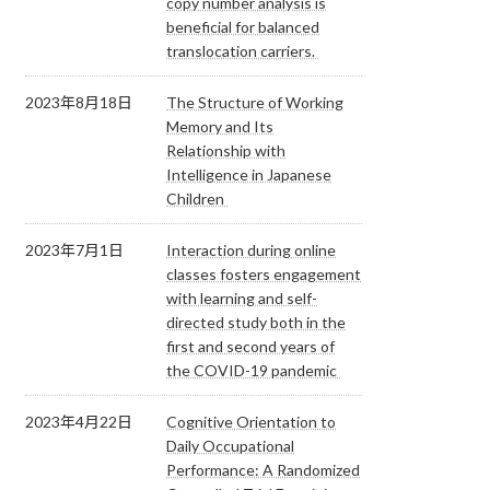
copy number analysis is
beneficial for balanced
translocation carriers.
2023年8月18日
The Structure of Working
Memory and Its
Relationship with
Intelligence in Japanese
Children
2023年7月1日
Interaction during online
classes fosters engagement
with learning and self-
directed study both in the
first and second years of
the COVID-19 pandemic
2023年4月22日
Cognitive Orientation to
Daily Occupational
Performance: A Randomized