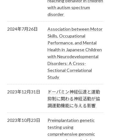
reaching behavior in children
with autism spectrum
disorder
2024年7月26日
Association between Motor
Skills, Occupational
Performance, and Mental
Health in Japanese Children
with Neurodevelopmental
Disorders: A Cross-
Sectional Correlational
Study
2023年12月31日
ドーパミン神経伝達と運動
抑制に関わる神経活動が協
調運動機能に与える影響
2023年10月23日
Preimplantation genetic
testing using
comprehensive genomic