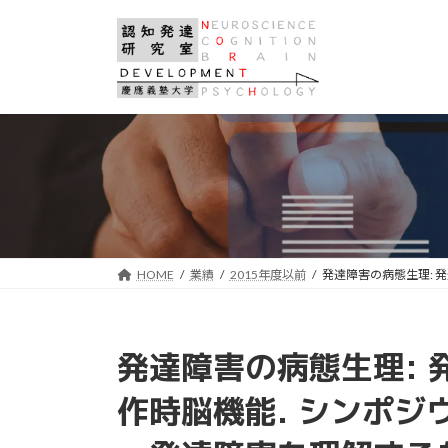
コ
ナ
ン
ビ
テ
ゲ
ン
ー
ツ
シ
へ
ョ
ス
ン
キ
に
ッ
移
プ
動
HOME
業績
2015年度以前
発達障害の病態生理: 
発達障害の病態生理:
作時脳機能. シンポジ