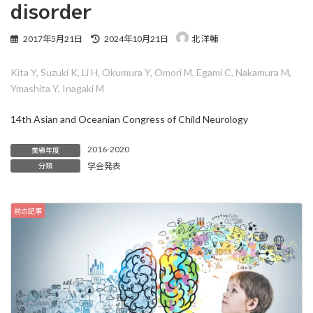
disorder
最
2017年5月21日
2024年10月21日
北 洋輔
終
更
Kita Y, Suzuki K, Li H, Okumura Y, Omori M, Egami C, Nakamura M,
新
日
Ymashita Y, Inagaki M
時
:
14th Asian and Oceanian Congress of Child Neurology
2016-2020
業績年度
学会発表
分類
前の記事