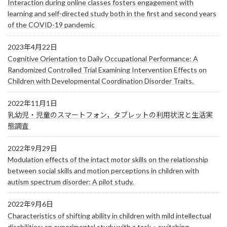
Interaction during online classes fosters engagement with
learning and self-directed study both in the first and second years
of the COVID-19 pandemic
2023年4月22日
Cognitive Orientation to Daily Occupational Performance: A
Randomized Controlled Trial Examining Intervention Effects on
Children with Developmental Coordination Disorder Traits.
2022年11月1日
乳幼児・児童のスマートフォン，タブレットの利用状況と生活実
態調査
2022年9月29日
Modulation effects of the intact motor skills on the relationship
between social skills and motion perceptions in children with
autism spectrum disorder: A pilot study.
2022年9月6日
Characteristics of shifting ability in children with mild intellectual
disabilities: an experimental study with a task‐switching