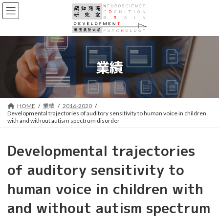
コ
ナ
ン
ビ
テ
ゲ
ン
ー
ツ
シ
へ
ョ
業績
ス
ン
キ
に
ッ
移
プ
動
HOME
業績
2016-2020
Developmental trajectories of auditory sensitivity to human voice in children
with and without autism spectrum disorder
Developmental trajectories
of auditory sensitivity to
human voice in children with
and without autism spectrum