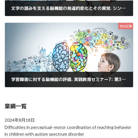
文字の読みを支える脳機能の発達的変化とその異常. シンポジウム9: 神経生理学でわかる中枢神経系の成長、発達
2016年10月27日
次の記事
学習障害に対する脳機能の評価. 実践教育セミナー7: 第3回小児脳機能研究会～疾患に迫る神経生理～
2017年6月14日
業績一覧
2024年8月18日
Difficulties in perceptual–motor coordination of reaching behavior
in children with autism spectrum disorder