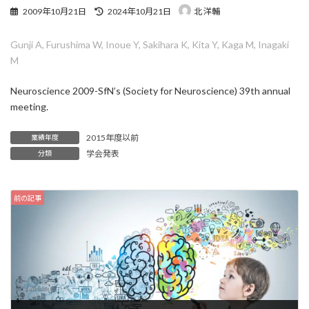
最
2009年10月21日
2024年10月21日
北 洋輔
終
更
Gunji A, Furushima W, Inoue Y, Sakihara K, Kita Y, Kaga M, Inagaki
新
日
M
時
:
Neuroscience 2009-SfN’s (Society for Neuroscience) 39th annual
meeting.
2015年度以前
業績年度
学会発表
分類
前の記事