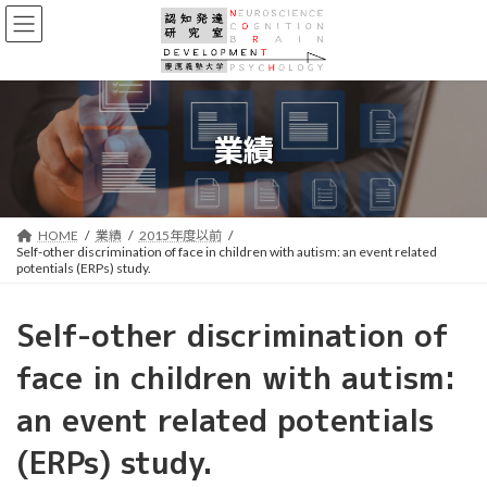
コ
ナ
ン
ビ
テ
ゲ
ン
ー
ツ
シ
へ
ョ
業績
ス
ン
キ
に
ッ
移
プ
動
HOME
業績
2015年度以前
Self-other discrimination of face in children with autism: an event related
potentials (ERPs) study.
Self-other discrimination of
face in children with autism:
an event related potentials
(ERPs) study.