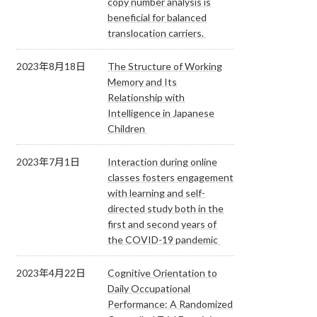
copy number analysis is
beneficial for balanced
translocation carriers.
2023年8月18日
The Structure of Working
Memory and Its
Relationship with
Intelligence in Japanese
Children
2023年7月1日
Interaction during online
classes fosters engagement
with learning and self-
directed study both in the
first and second years of
the COVID-19 pandemic
2023年4月22日
Cognitive Orientation to
Daily Occupational
Performance: A Randomized