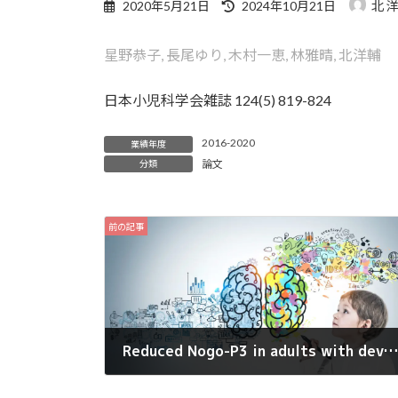
最
2020年5月21日
2024年10月21日
北 
終
更
星野恭子, 長尾ゆり, 木村一恵, 林雅晴, 北洋輔
新
日
時
日本小児科学会雑誌 124(5) 819-824
:
2016-2020
業績年度
論文
分類
前の記事
Reduced Nogo-P3 in adults with developmental coordination disorder (DCD).
2020年4月14日