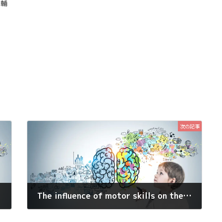
洋輔
次の記事
The influence of motor skills on the choices of action in children with attention-deficit hyperactivity disorder
2020年5月21日