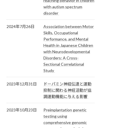
reaching behavior in children
with autism spectrum
disorder
2024年7月26日
Association between Motor
Skills, Occupational
Performance, and Mental
Health in Japanese Children
with Neurodevelopmental
Disorders: A Cross-
Sectional Correlational
Study
2023年12月31日
ドーパミン神経伝達と運動
抑制に関わる神経活動が協
調運動機能に与える影響
2023年10月23日
Preimplantation genetic
testing using
comprehensive genomic