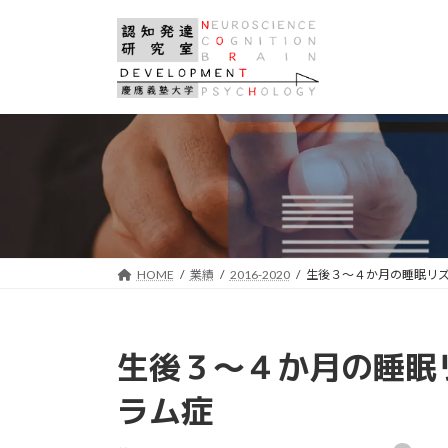
コ
ナ
ン
ビ
テ
ゲ
ン
ー
ツ
シ
へ
ョ
ス
ン
キ
に
ッ
移
プ
動
HOME
業績
2016-2020
生後３〜４か月の睡眠リ
生後３〜４か月の睡眠
ラム症