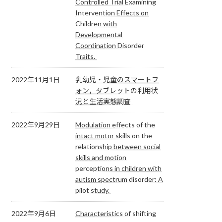
Controlled Trial Examining
Intervention Effects on
Children with
Developmental
Coordination Disorder
Traits.
2022年11月1日
乳幼児・児童のスマートフ
ォン，タブレットの利用状
況と生活実態調査
2022年9月29日
Modulation effects of the
intact motor skills on the
relationship between social
skills and motion
perceptions in children with
autism spectrum disorder: A
pilot study.
2022年9月6日
Characteristics of shifting